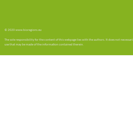
© 2020 www.bioregions.eu
The sole responsibility for the content of this webpage lies with the authors. It does not necess
use that may be made of the information contained therein.