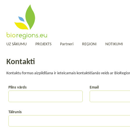
UZ SĀKUMU
PROJEKTS
Partneri
REĢIONI
NOTIKUMI
Kontakti
Kontaktu formas aizpildīšana ir ieteicamais kontaktēšanās veids ar BioRegi
Pilns vārds
Email
Tālrunis