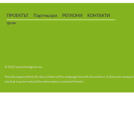
ПРОЕКТЪТ
Партньори
РЕГИОНИ
КОНТАКТИ
Цели
© 2020 www.bioregions.eu
The sole responsibility for the content of this webpage lies with the authors. It does not necess
use that may be made of the information contained therein.