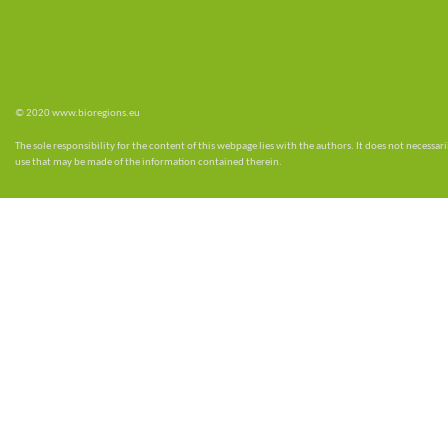
© 2020 www.bioregions.eu
The sole responsibility for the content of this webpage lies with the authors. It does not necess
use that may be made of the information contained therein.